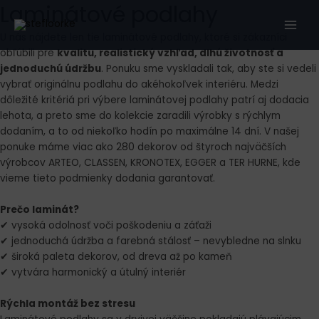
Preskočiť
Laminátové podlahy
Main
na
Men
U nás nájdete len tie laminátové podlahy, ktoré si zákazníci
obsah
obľúbili pre
kvalitu, realistický vzhľad, dlhú životnosť a
jednoduchú údržbu
. Ponuku sme vyskladali tak, aby ste si vedeli
vybrať originálnu podlahu do akéhokoľvek interiéru. Medzi
dôležité kritériá pri výbere laminátovej podlahy patrí aj dodacia
lehota, a preto sme do kolekcie zaradili výrobky s rýchlym
dodaním, a to od niekoľko hodín po maximálne 14 dní. V našej
ponuke máme viac ako 280 dekorov od štyroch najväčších
výrobcov ARTEO, CLASSEN, KRONOTEX, EGGER a TER HURNE, kde
vieme tieto podmienky dodania garantovať.
Prečo laminát?
✔ vysoká odolnosť voči poškodeniu a záťaži
✔ jednoduchá údržba a farebná stálosť – nevybledne na slnku
✔ široká paleta dekorov, od dreva až po kameň
✔ vytvára harmonický a útulný interiér
Rýchla montáž bez stresu