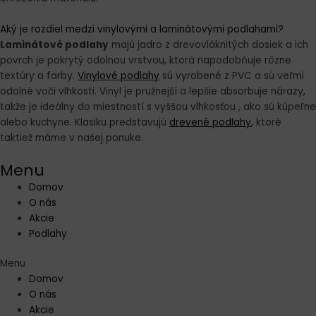
Aký je rozdiel medzi vinylovými a laminátovými podlahami?
Laminátové podlahy
majú jadro z drevovláknitých dosiek a ich
povrch je pokrytý odolnou vrstvou, ktorá napodobňuje rôzne
textúry a farby.
Vinylové podlahy
sú vyrobené z PVC a sú veľmi
odolné voči vlhkosti. Vinyl je pružnejší a lepšie absorbuje nárazy,
takže je ideálny do miestností s vyššou vlhkosťou , ako sú kúpeľne
alebo kuchyne. Klasiku predstavujú
drevené podlahy
, ktoré
taktiež máme v našej ponuke.
Menu
Domov
O nás
Akcie
Podlahy
Menu
Domov
O nás
Akcie