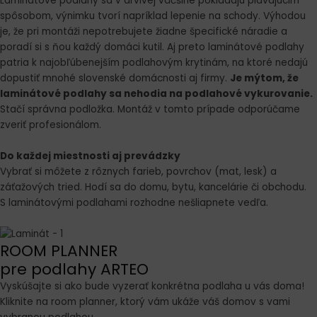
Laminátové podlahy sa v drvivej väčšine pokladajú plávajúcim
spôsobom, výnimku tvorí napríklad lepenie na schody. Výhodou
je, že pri montáži nepotrebujete žiadne špecifické náradie a
poradí si s ňou každý domáci kutil. Aj preto laminátové podlahy
patria k najobľúbenejším podlahovým krytinám, na ktoré nedajú
dopustiť mnohé slovenské domácnosti aj firmy.
Je mýtom, že
laminátové podlahy sa nehodia na podlahové vykurovanie.
Stačí správna podložka. Montáž v tomto prípade odporúčame
zveriť profesionálom.
Do každej miestnosti aj prevádzky
Vybrať si môžete z rôznych farieb, povrchov (mat, lesk) a
záťažových tried. Hodí sa do domu, bytu, kancelárie či obchodu.
S laminátovými podlahami rozhodne nešliapnete vedľa.
ROOM PLANNER
pre podlahy ARTEO
Vyskúšajte si ako bude vyzerať konkrétna podlaha u vás doma!
Kliknite na room planner, ktorý vám ukáže váš domov s vami