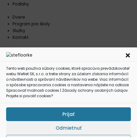
Podlahy
Dvere
Program pre školy
Služby
Kontakt
Menu
Dvere
Program pre školy
Tento web používa súbory
cookies
, ktoré spracúva prevádzkovateľ
Služby
webu WeNet SK, s.r.o. a tretie strany za účelom získania informácií
Kontakt
o návštevnosti a správaní návštevníkov na webe. Viac informácií
o spôsobe spracovania cookies a nastavenia nájdete na odkaze
Kontakt
Spracovať možnosti cookies
|
Zásady ochrany osobných údajov
.
Prajete si povoliť cookies?
Južná trieda 1598/82,
040 17, Košice
0903 653 924
Prijať
0902 821 623
stefloor.ke@gmail.com
Odmietnuť