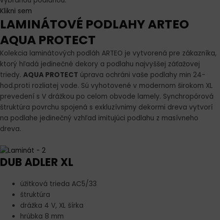
vybranou podlahou.
Klikni sem
LAMINÁTOVÉ PODLAHY ARTEO
AQUA PROTECT
Kolekcia laminátových podláh ARTEO je vytvorená pre zákazníka,
ktorý hľadá jedinečné dekory a podlahu najvyššej záťažovej
triedy.
AQUA PROTECT
úprava ochráni vaše podlahy min 24-
hod.proti rozliatej vode. Sú vyhotovené v modernom širokom XL
prevedení s V drážkou po celom obvode lamely. Synchropórová
štruktúra povrchu spojená s exkluzívnimy dekormi dreva vytvorí
na podlahe jedinečný vzhľad imitujúci podlahu z masívneho
dreva.
DUB ADLER XL
úžitková trieda AC5/33
štruktúra
drážka 4 V, XL šírka
hrúbka 8 mm