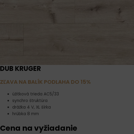
DUB KRUGER
ZĽAVA NA BALÍK PODLAHA DO 15%
úžitková trieda AC5/33
synchro štruktúra
drážka 4 V, XL šírka
hrúbka 8 mm
Cena na vyžiadanie