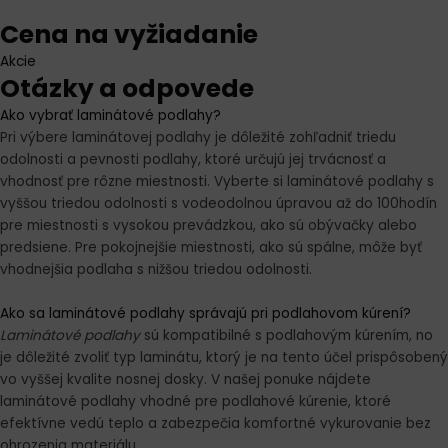
Cena na vyžiadanie
Akcie
Otázky a odpovede
Ako vybrať laminátové podlahy?
Pri výbere laminátovej podlahy je dôležité zohľadniť triedu
odolnosti a pevnosti podlahy, ktoré určujú jej trvácnosť a
vhodnosť pre rôzne miestnosti. Vyberte si laminátové podlahy s
vyššou triedou odolnosti s vodeodolnou úpravou až do 100hodín
pre miestnosti s vysokou prevádzkou, ako sú obývačky alebo
predsiene. Pre pokojnejšie miestnosti, ako sú spálne, môže byť
vhodnejšia podlaha s nižšou triedou odolnosti.
Ako sa laminátové podlahy správajú pri podlahovom kúrení?
Laminátové podlahy
sú kompatibilné s podlahovým kúrením, no
je dôležité zvoliť typ laminátu, ktorý je na tento účel prispôsobený
vo vyššej kvalite nosnej dosky. V našej ponuke nájdete
laminátové podlahy vhodné pre podlahové kúrenie, ktoré
efektívne vedú teplo a zabezpečia komfortné vykurovanie bez
ohrozenia materiálu.