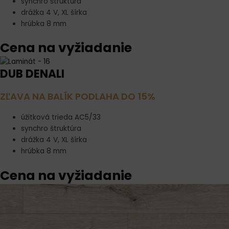
synchro štruktúra
drážka 4 V, XL šírka
hrúbka 8 mm
Cena na vyžiadanie
DUB DENALI
ZĽAVA NA BALÍK PODLAHA DO 15%
úžitková trieda AC5/33
synchro štruktúra
drážka 4 V, XL šírka
hrúbka 8 mm
Cena na vyžiadanie