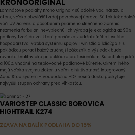
KRONOORIGINAL
Laminátové podlahy Krono Original® sú odolné voči nárazu a
oteru, vďaka obzvlášť tvrdej povrchovej úprave. Sú taktiež odolné
voči UV žiareniu a pôsobením priameho slnečného žiarenia
nezmenia farbu ani nevyblednú. Ich výroba je ekologická až 90%
podlahy tvorí drevo, ktoré pochádza z udržateľného lesného
hospodárstva. Vďaka systému spojov Twin Clic a 1clic2go si s
pokládkou poradí každý zručnejší zákazník a výsledok bude
rovnako kvalitný ako pri pokládke profesionálom. Sú antialergické
a 100% vhodné na teplovodné podlahové kúrenie. Okrem iného
majú vďaka svojmu zloženiu veľmi dlhú životnosť. Integrovaný
Aqua Stop systém – vodeodolná HDF nosná doska poskytuje
najvyšší stupeň ochrany pred vlhkosťou.
VARIOSTEP CLASSIC BOROVICA
HIGHTRAIL K274
ZĽAVA NA BALÍK PODLAHA DO 15%