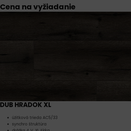
Cena na vyžiadanie
DUB HRADOK XL
úžitková trieda AC5/33
synchro štruktúra
drážka 4 V, XL šírka