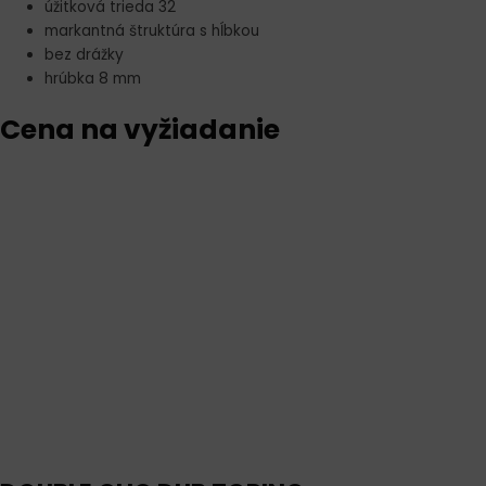
úžitková trieda 32
markantná štruktúra s hĺbkou
bez drážky
hrúbka 8 mm
Cena na vyžiadanie