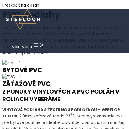
Preskočiť na obsah
PVC podlahy
PVC podlahy majú veľmi široké využitie a môžeme ich rozdeliť
podľa použitia na bytové a záťažové. V portfóliu máme
množstvo variantov do každej záťaže . Dizajnové, priemyselné,
viacvrstvové (homogénne), jednovrstvové (heterogénne),
Main Menu
linoleum aj PVC štvorce.
BYTOVÉ PVC
ZÁŤAŽOVÉ PVC
Z PONUKY VINYLOVÝCH A PVC PODLÁH V
ROLIACH VYBERÁME
VINYLOVÁ PODLAHA S TEXTILNOU PODLOŽKOU – GERFLOR
TEXLINE
2,9mm záťažová trieda 23/31 Samovyrovnávacie PVC
pre bytové použitie je ideálne do každej domácnosti a menšej
kancelárie. Vyznačuje sa odolným protišmykovým povrchom s